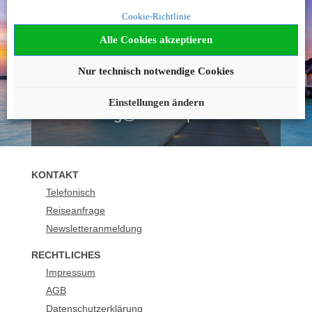
Noch nicht fündig
Cookie-Richtlinie
geworden?
Alle Cookies akzeptieren
Wir beraten Sie gerne!
Nur technisch notwendige Cookies
+43 1 2051923
Einstellungen ändern
buchung@urlaubsplus.com
KONTAKT
Telefonisch
Reiseanfrage
Newsletteranmeldung
RECHTLICHES
Impressum
AGB
Datenschutzerklärung