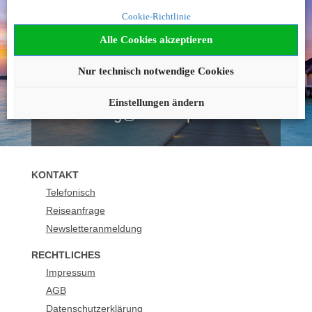
Noch nicht fündig
Cookie-Richtlinie
geworden?
Alle Cookies akzeptieren
Wir beraten Sie gerne!
Nur technisch notwendige Cookies
+43 1 2051923
Einstellungen ändern
buchung@urlaubsplus.com
KONTAKT
Telefonisch
Reiseanfrage
Newsletteranmeldung
RECHTLICHES
Impressum
AGB
Datenschutzerklärung