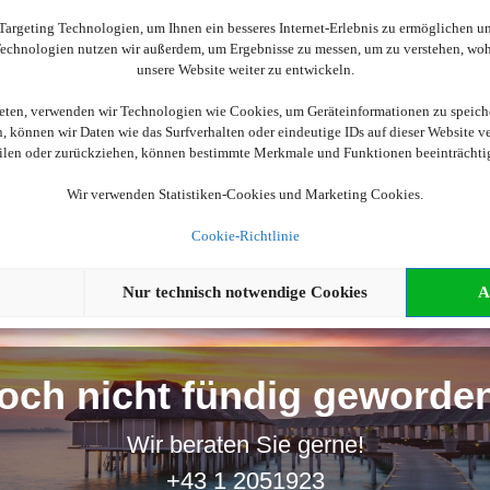
Wir brauchen Ihre Einwilligung
argeting Technologien, um Ihnen ein besseres Internet-Erlebnis zu ermöglichen und
 Technologien nutzen wir außerdem, um Ergebnisse zu messen, um zu verstehen, w
ellen, aktivieren Sie bitte die Cookies. Es werden ggf. personenbe
unsere Website weiter zu entwickeln.
ieten, verwenden wir Technologien wie Cookies, um Geräteinformationen zu speich
Cookies akzeptieren
 können wir Daten wie das Surfverhalten oder eindeutige IDs auf dieser Website v
eilen oder zurückziehen, können bestimmte Merkmale und Funktionen beeinträchti
Wir verwenden Statistiken-Cookies und Marketing Cookies.
Cookie-Richtlinie
Nur technisch notwendige Cookies
A
och nicht fündig geworde
Wir beraten Sie gerne!
+43 1 2051923