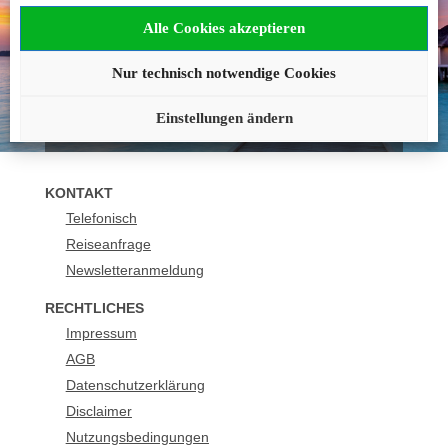
Alle Cookies akzeptieren
Wir beraten Sie gerne!
+43 1 2051923
Nur technisch notwendige Cookies
buchung@urlaubsplus.com
Einstellungen ändern
KONTAKT
Telefonisch
Reiseanfrage
Newsletteranmeldung
RECHTLICHES
Impressum
AGB
Datenschutzerklärung
Disclaimer
Nutzungsbedingungen