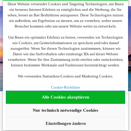
Diese Website verwendet Cookies und Targeting Technologien, um Ihnen
ein besseres Internet-Erlebnis zu ermöglichen und die Werbung, die Sie
sehen, besser an Ihre Bedürfnisse anzupassen. Diese Technologien nutzen
wir außerdem, um Ergebnisse zu messen, um zu verstehen, woher unsere
Besucher kommen oder um unsere Website weiter zu entwickeln.
Noch nicht fündig
Um Ihnen ein optimales Erlebnis zu bieten, verwenden wir Technologien
geworden?
wie Cookies, um Geräteinformationen zu speichern und/oder darauf
zuzugreifen. Wenn Sie diesen Technologien zustimmmen, können wir
Daten wie das Surfverhalten oder eindeutige IDs auf dieser Website
Wir beraten Sie gerne!
verarbeiten. Wenn Sie ihre Zustimmung nicht erteilen oder zurückziehen,
können bestimmte Merkmale und Funktionen beeinträchtigt werden.
+43 1 2051923
Wir verwenden Statistiken-Cookies und Marketing Cookies.
buchung@urlaubsplus.com
Cookie-Richtlinie
Alle Cookies akzeptieren
KONTAKT
Nur technisch notwendige Cookies
Telefonisch
Reiseanfrage
Einstellungen ändern
Newsletteranmeldung